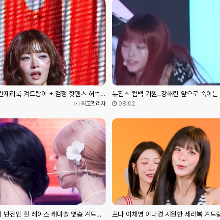
컬단발 레이 은색 란제리룩 겨드랑이 + 검정 핫팬츠 허벅지 떨림
등록자
등록일
최고관리자
08.02
프나 박지원 등짝이 반전인 흰 레이스 캐미솔 옆슴 겨드랑이 기립근