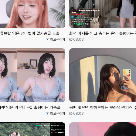
 튜브탑 입은 정다별이 알가슴골 노출
회색 미시룩 입고 춤추는 손밍 출렁이는
등록자
등록일
최고관리자
08.03
렛 입은 겨우디 F컵 출렁이는 가슴골
등록자
등록일
최고관리자
08.03