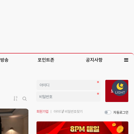
 방송
포인트존
공지사항
로그인
LIGHT
게시물 정렬
게시판 검색
회원가입
아이디
/
비밀번호찾기
자동로그인