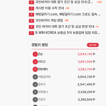
코인바카라 대회 참가 조건 및 상금 안내 (2월 1일 변경)
122
2
댓글
게시판 이용 수칙 안내
62
3
베팅달리기.com, 배팅달리기.com 으로도 접속 가능합니다
4
댓글
코인바카라 게임 방법
83
5
댓글
코인 바카라 대회 참가 조건 및 상금 변경 안내
6
6
B WIN KOREA 보증금 5억 보증업체 입점 되었습니다.
7
경험치 랭킹
MORE
큰손
3,934,100
P
1
이치고
3,891,500
P
2
한방배터
3,582,700
P
3
석좀살려줘
3,504,100
P
4
중독자
3,341,450
P
5
언제끊냐
3,328,200
P
6
각성자
3,290,500
P
7