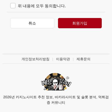
"몰"은 이 약관의 내용과 상호 및 대표자 성명, 영업
위 내용에 모두 동의합니다.
소 소재지 주소(소비자의 불만을 처리할 수 있는 곳
의 주소를 포함), 전화번호·모사전송번호·전자우편주
소, 사업자등록번호, 통신판매업 신고번호, 개인정보
취소
회원가입
관리책임자 등을 이용자가 쉽게 알 수 있도록 사이버
몰의 초기 서비스화면(전면)에 게시합니다. 다만, 약
관의 내용은 이용자가 연결화면을 통하여 볼 수 있도
록 할 수 있습니다.
"몰"은 이용자가 약관에 동의하기에 앞서 약관에 정
하여져 있는 내용 중 청약철회·배송책임·환불조건 등
개인정보처리방침
이용약관
제휴문의
과 같은 중요한 내용을 이용자가 이해할 수 있도록
별도의 연결화면 또는 팝업화면 등을 제공하여 이용
자의 확인을 구하여야 합니다.
"몰"은 「전자상거래 등에서의 소비자보호에 관한 법
률」, 「약관의 규제에 관한 법률」, 「전자문서 및
전자거래기본법」, 「전자금융거래법」, 「전자서명
법」, 「정보통신망 이용촉진 및 정보보호 등에 관한
2026년 카지노사이트 추천 정보, 바카라사이트 및 슬롯 분석, 먹튀검
법률」, 「방문판매 등에 관한 법률」, 「소비자기본
증 커뮤니티
법」 등 관련 법을 위배하지 않는 범위에서 이 약관