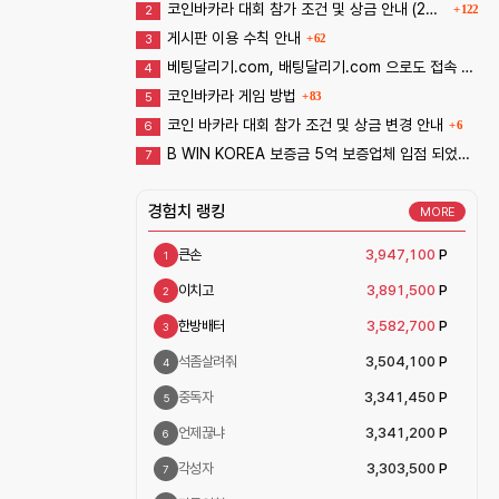
코인바카라 대회 참가 조건 및 상금 안내 (2월 1일 변경)
122
2
댓글
게시판 이용 수칙 안내
62
3
베팅달리기.com, 배팅달리기.com 으로도 접속 가능합니다
4
댓글
코인바카라 게임 방법
83
5
댓글
코인 바카라 대회 참가 조건 및 상금 변경 안내
6
6
B WIN KOREA 보증금 5억 보증업체 입점 되었습니다.
7
경험치 랭킹
MORE
큰손
3,947,100
P
1
이치고
3,891,500
P
2
한방배터
3,582,700
P
3
석좀살려줘
3,504,100
P
4
중독자
3,341,450
P
5
언제끊냐
3,341,200
P
6
각성자
3,303,500
P
7