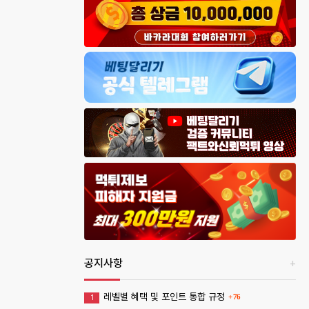
공지사항
댓글
레벨별 혜택 및 포인트 통합 규정
76
1
댓글