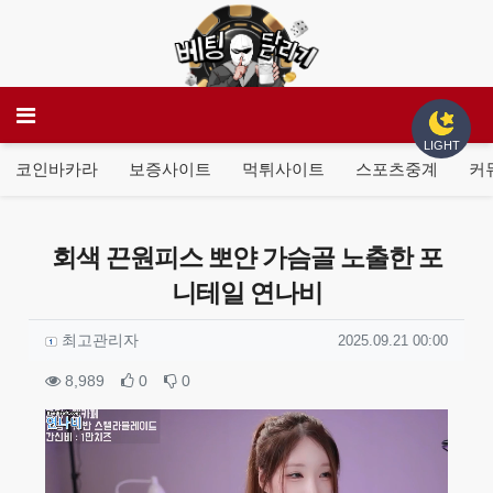
기
메뉴
LIGHT
코인바카라
보증사이트
먹튀사이트
스포츠중계
커
회색 끈원피스 뽀얀 가슴골 노출한 포
니테일 연나비
작성자 정보
작성
작성일
최고관리자
2025.09.21 00:00
컨텐츠 정보
조회
추천
비추천
8,989
0
0
본문