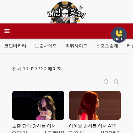
기
메뉴
LIGHT
코인바카라
보증사이트
먹튀사이트
스포츠중계
커
전체
10,023
/ 20 페이지
날짜순 정렬
게시판 
노출 단속 당하는 이서...몽실한 윗슴골 순백색 프릴치…
아이브 콘서트 이서 ATTITUDE 은색 란제리룩 + …
등록일
등록자
등록일
등록자
07.31
최고관리자
07.31
최고관리자