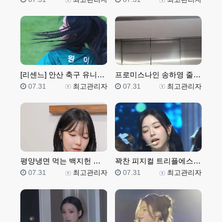
[리센느] 안산 축구 유니폼 원이 청바지 개미허리 항…
프로미스나인 송하영 줄무늬 세라복 나시 몽글한 가슴골 …
등록일
등록자
등록일
등록자
07.31
최고관리자
07.31
최고관리자
평양냉면 먹는 백지헌 회색 끈나시 봉긋한 가슴 + 겨드…
꽉찬 피지컬 트리플에스 김채연 하늘색 원피스 출렁이는 …
등록일
등록자
등록일
등록자
07.31
최고관리자
07.31
최고관리자