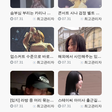
슴부심 부리는 카리나 실크 잠옷 + 시원한 화이트 크롭…
콘서트 사나 검정 벨트 코르셋 란제리 요망한 가슴골 +…
등록일
등록자
등록일
등록자
07.31
최고관리자
07.31
최고관리자
업스커트 수준으로 바로 밑에서 찍은 사나 흰 프릴치마 …
해외에서 사인해주는 있지 채령 화이트 드레스 뽀얀 어깨…
등록일
등록자
등록일
등록자
07.31
최고관리자
07.31
최고관리자
[있지] 라방 중 머리 묶는 예지 회색티...봉긋한 가…
스테이씨 아이사 출근길 봉긋한 회색 골지티 + 검정 반…
등록일
등록자
등록일
등록자
07.31
최고관리자
07.31
최고관리자