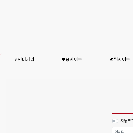
메인 메뉴
코인바카라
보증사이트
먹튀사이트
자동로
필수
아이디