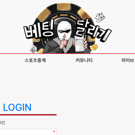
스포츠중계
커뮤니티
라이브
LOGIN
그인